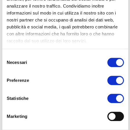
aziendali il miglior modo per contattarci è
analizzare il nostro traffico. Condividiamo inoltre
quello di aprire un ticket. L’evasione del ticket
informazioni sul modo in cui utilizza il nostro sito con i
è gestita in 24/48 ore nei giorni feriali.
nostri partner che si occupano di analisi dei dati web,
pubblicità e social media, i quali potrebbero combinarle
Per i clienti:
Area assistenza (Tecnica e
con altre informazioni che ha fornito loro o che hanno
commerciale)
raccolto dal suo utilizzo dei loro servizi.
Per tutte le altre richieste:
Apri un ticket di
richiesta informazioni
Selezione
Necessari
del
Per rivendere i nostri prodotti:
Compila il form
consenso
Preferenze
Statistiche
Marketing